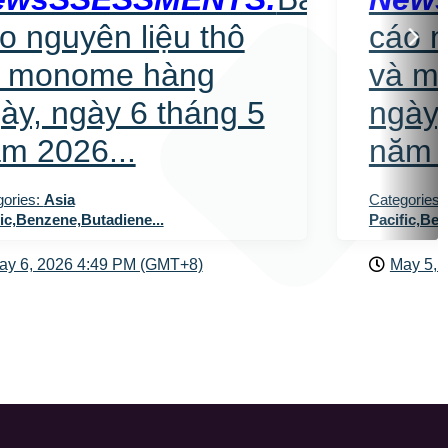
o nguyên liệu thô
cáo n
à monome hàng
và m
ày, ngày 6 tháng 5
ngày,
m 2026...
năm 2
gories:
Asia
Categories:
fic,Benzene,Butadiene...
Pacific,Ben
ay 6, 2026 4:49 PM (GMT+8)
May 5, 