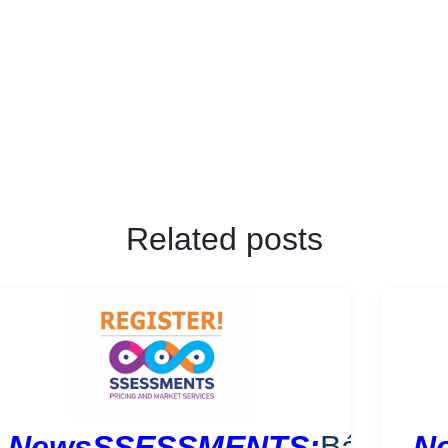
Related posts
NewsSSESSMENTS:
Báo
N