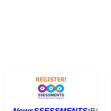
o
NewsSSESSMENTS:
Báo