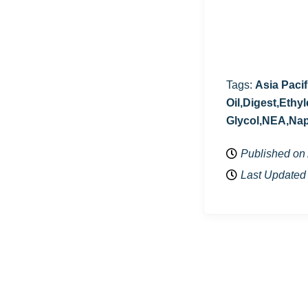
Tags:
Asia Paci
Oil,Digest,Eth
Glycol,NEA,Na
Published on
Last Updated