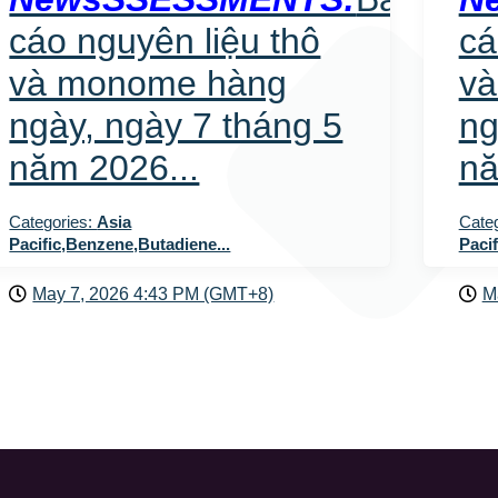
cáo nguyên liệu thô
cá
và monome hàng
v
ngày, ngày 7 tháng 5
ng
năm 2026...
nă
Categories:
Asia
Cate
Pacific,Benzene,Butadiene...
Paci
May 7, 2026 4:43 PM (GMT+8)
M