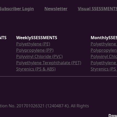
Subscriber Login
Newsletter
Visual SSESSMENTS
NTS
WeeklySSESSMENTS
MonthlySSE
Polyethylene (PE)
Polyethylene 
Polypropylene (PP)
Polypropylen
Polyvinyl Chloride (PVC)
Polyvinyl Chl
Polyethylene Terephthalate (PET)
Polyethylene 
Styrenics (PS & ABS)
Styrenics (PS
ion No. 201701026321 (1240487-K). All Rights
Dow